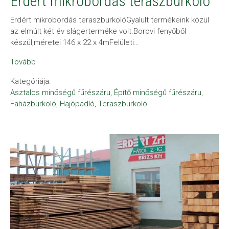
Erdért mikrobordás teraszburkoló
Erdért mikrobordás teraszburkolóGyalult termékeink közül
az elmúlt két év slágerterméke volt.Borovi fenyőből
készül,méretei 146 x 22 x 4mFelületi…
Tovább
Kategóriája:
Asztalos minőségű fűrészáru
,
Építő minőségű fűrészáru
,
Faházburkoló
,
Hajópadló
,
Teraszburkoló