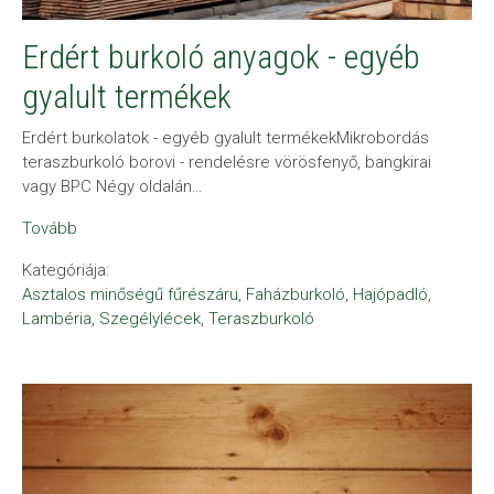
Erdért burkoló anyagok - egyéb
gyalult termékek
Erdért burkolatok - egyéb gyalult termékekMikrobordás
teraszburkoló borovi - rendelésre vörösfenyő, bangkirai
vagy BPC Négy oldalán…
Tovább
Kategóriája:
Asztalos minőségű fűrészáru
,
Faházburkoló
,
Hajópadló
,
Lambéria
,
Szegélylécek
,
Teraszburkoló