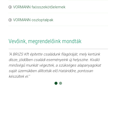
VORMANN faösszekötőelemek
VORMANN oszloptalpak
Vevőink, megrendelőink mondták
"A BRIZS Kft építette családunk filagóráját, mely kertünk
dísze, jóidőben családi eseményeink új helyszíne. Kiváló
minőségű munkát végeztek, a szükséges alapanyagokat
saját üzemükben állították elő.Határidőre, pontosan
készültek el."
Előző
Követk