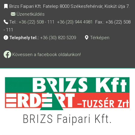
Ugrás a tartalomra
Brizs Faipari Kft. Fatelep 8000 Székesfehérvár, Kiskút útja 7.
Üzenetküldés
Tel.:
+36 (22) 508 - 111
+36 (20) 944 4981
Fax.: +36 (22) 508
- 111
Telephely tel.:
+36 (30) 820 5209
Térképen
Kövessen a facebook oldalunkon!
BRIZS Faipari Kft.