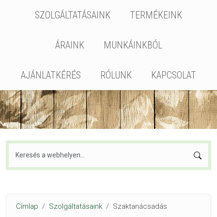
Fő navigáció
SZOLGÁLTATÁSAINK
TERMÉKEINK
ÁRAINK
MUNKÁINKBÓL
AJÁNLATKÉRÉS
RÓLUNK
KAPCSOLAT
Keresés
Morzsa
Címlap
Szolgáltatásaink
Szaktanácsadás