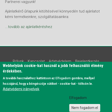
Partnerei vagyunk!
Ajánlatkérő űrlapunk kitöltésével könnyedén tud ajánlatot
kérni termékeinkre, szolgáltatásainkra:
...tovább az ajánlatkéréshez
Lábléc
Rólunk
Kapcsolat
Adatvédelem
Bejelentkezés
Webhelyünk cookie-kat használ a jobb felhasználói élmény
érdekében.
BRIZS Faipari Kft. © 2016 - 2026
WEB4GET - drupal
A további használathoz kattintson az
Elfogadom
gombra, mellyel
honlapkészítés
hozzájárul, hogy a böngészője sütiket - cookie-kat - töltsön le.
Adatvédemi irányelvek
Elfogadom
Nem fogadom el