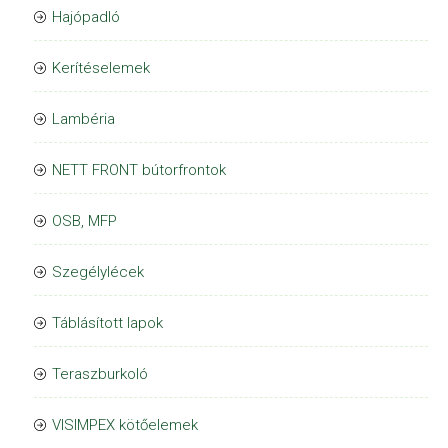
Hajópadló
Kerítéselemek
Lambéria
NETT FRONT bútorfrontok
OSB, MFP
Szegélylécek
Táblásított lapok
Teraszburkoló
VISIMPEX kötőelemek