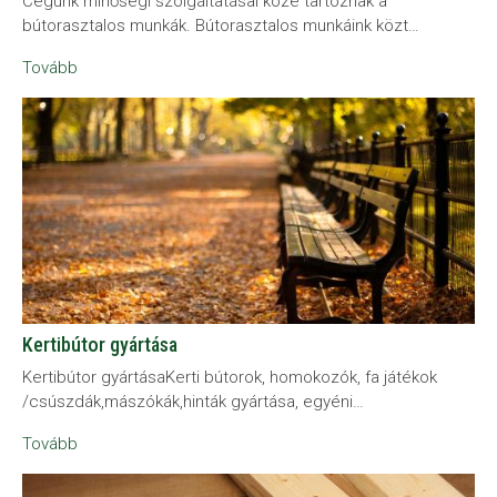
Cégünk minőségi szolgáltatásai közé tartoznak a
bútorasztalos munkák. Bútorasztalos munkáink közt…
Tovább
Kertibútor gyártása
Kertibútor gyártásaKerti bútorok, homokozók, fa játékok
/csúszdák,mászókák,hinták gyártása, egyéni…
Tovább