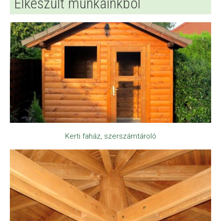
Elkészült munkáinkból
Kerti faház, szerszámtároló