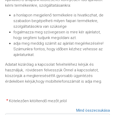
kérni termékeinkre, szolgáltatásainkra:
a honlapon megjelenő termékekre is hivatkozhat, de
szabadon begépelheti milyen faipari termékekre,
szolgáltatásokra van szüksége
fogalmazza meg szövegesen is mire kér ajánlatot,
hogy segíteni tudjunk megoldani azt.
adja meg meddig számít az ajánlat megérkezésére!
Számunkra fontos, hogy időben kézhez vehesse az
ajánlatunkat.
Adatait kizárólag a kapcsolat felvételéhez kérjük és
használjuk, rövidesen felvesszük Önnel a kapcsolatot,
köszönjük a megkeresését!A gyorsabb ügyintézés
érdekében kérjük,hogy mobiltelefonszámát is adja meg.
Kötelezően kitöltendő mezőt jelöl
Mind összecsukása