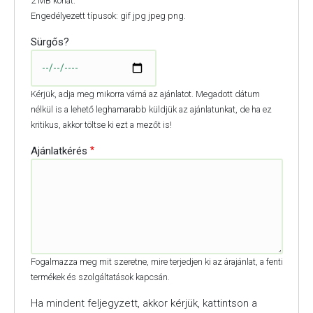
2 MB korlát.
Engedélyezett típusok: gif jpg jpeg png.
Sürgős?
Kérjük, adja meg mikorra várná az ajánlatot. Megadott dátum
nélkül is a lehető leghamarabb küldjük az ajánlatunkat, de ha ez
kritikus, akkor töltse ki ezt a mezőt is!
Ajánlatkérés
Fogalmazza meg mit szeretne, mire terjedjen ki az árajánlat, a fenti
termékek és szolgáltatások kapcsán.
Ha mindent feljegyzett, akkor kérjük, kattintson a