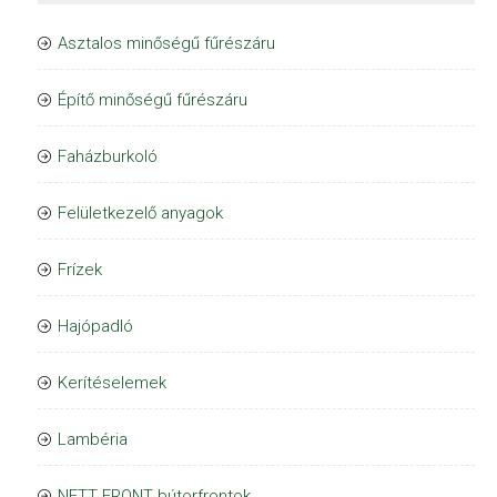
Asztalos minőségű fűrészáru
Építő minőségű fűrészáru
Faházburkoló
Felületkezelő anyagok
Frízek
Hajópadló
Kerítéselemek
Lambéria
NETT FRONT bútorfrontok