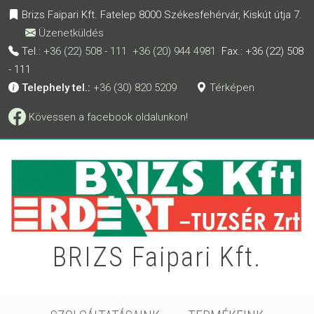
All details have been expanded.
Ugrás a tartalomra
Brizs Faipari Kft. Fatelep 8000 Székesfehérvár, Kiskút útja 7.
Üzenetküldés
Tel.:
+36 (22) 508 - 111
+36 (20) 944 4981
Fax.: +36 (22) 508
- 111
Telephely tel.:
+36 (30) 820 5209
Térképen
Kövessen a facebook oldalunkon!
BRIZS Faipari Kft.
Fő navigáció