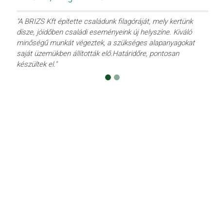
"A BRIZS Kft építette családunk filagóráját, mely kertünk
dísze, jóidőben családi eseményeink új helyszíne. Kiváló
minőségű munkát végeztek, a szükséges alapanyagokat
saját üzemükben állították elő.Határidőre, pontosan
készültek el."
Előző
Követk