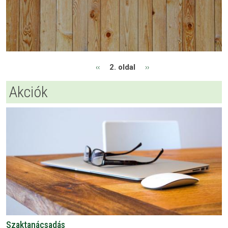
Oldalszámozás
Előző oldal
Következő oldal
‹‹
2. oldal
››
Akciók
Szaktanácsadás