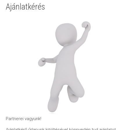
Ajánlatkérés
Partnerei vagyunk!
Ajánlatkérő űrlapunk kitöltésével könnyedén tud ajánlatot